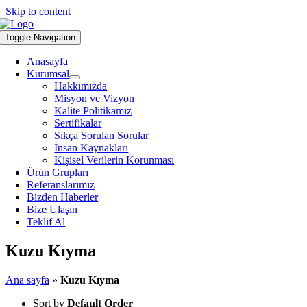
Skip to content
Toggle Navigation
Anasayfa
Kurumsal
Hakkımızda
Misyon ve Vizyon
Kalite Politikamız
Sertifikalar
Sıkça Sorulan Sorular
İnsan Kaynakları
Kişisel Verilerin Korunması
Ürün Grupları
Referanslarımız
Bizden Haberler
Bize Ulaşın
Teklif Al
Kuzu Kıyma
Ana sayfa
»
Kuzu Kıyma
Sort by
Default Order