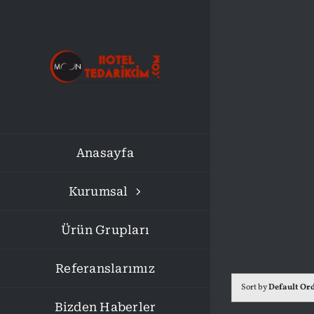
Skip
to
content
Anasayfa
Kurumsal
Ürün Grupları
Referanslarımız
Sort by
Default Or
Bizden Haberler