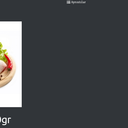
Ayrıntılar
0gr