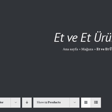
Et ve Et Ürü
Ana sayfa
»
Mağaza
»
Et ve Et 
der
Show
12 Products